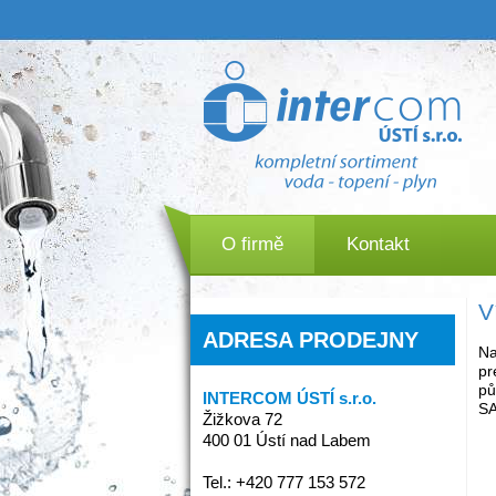
O firmě
Kontakt
V
ADRESA PRODEJNY
Na
pr
pů
INTERCOM ÚSTÍ s.r.o.
SA
Žižkova 72
400 01 Ústí nad Labem
Tel.: +420 777 153 572