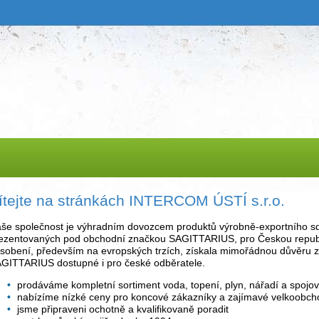
ítejte na stránkách INTERCOM ÚSTÍ s.r.o.
še společnost je výhradním dovozcem produktů výrobně-exportního sd
ezentovaných pod obchodní značkou SAGITTARIUS, pro Českou republiku
sobení, především na evropských trzích, získala mimořádnou důvěru z
GITTARIUS dostupné i pro české odběratele.
prodáváme kompletní sortiment voda, topení, plyn, nářadí a spojov
nabízíme nízké ceny pro koncové zákazníky a zajímavé velkoobch
jsme připraveni ochotně a kvalifikovaně poradit